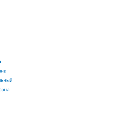
а
ина
льный
рана