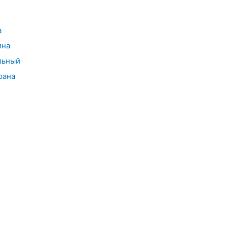
а
ина
льный
рана