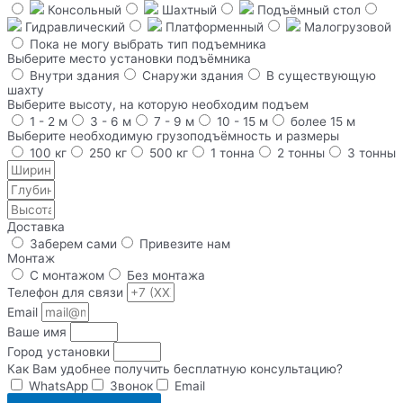
Консольный
Шахтный
Подъёмный стол
Гидравлический
Платформенный
Малогрузовой
Пока не могу выбрать тип подъемника
Выберите место установки подъёмника
Внутри здания
Снаружи здания
В существующую
шахту
Выберите высоту, на которую необходим подъем
1 - 2 м
3 - 6 м
7 - 9 м
10 - 15 м
более 15 м
Выберите необходимую грузоподъёмность и размеры
100 кг
250 кг
500 кг
1 тонна
2 тонны
3 тонны
Доставка
Заберем сами
Привезите нам
Монтаж
С монтажом
Без монтажа
Телефон для связи
Email
Ваше имя
Город установки
Как Вам удобнее получить бесплатную консультацию?
WhatsApp
Звонок
Email