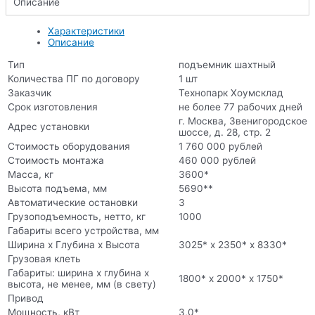
Описание
Характеристики
Описание
Тип
подъемник шахтный
Количества ПГ по договору
1 шт
Заказчик
Технопарк Хоумсклад
Срок изготовления
не более 77 рабочих дней
г. Москва, Звенигородское
Адрес установки
шоссе, д. 28, стр. 2
Стоимость оборудования
1 760 000 рублей
Стоимость монтажа
460 000 рублей
Масса, кг
3600*
Высота подъема, мм
5690**
Автоматические остановки
3
Грузоподъемность, нетто, кг
1000
Габариты всего устройства, мм
Ширина х Глубина х Высота
3025* х 2350* х 8330*
Грузовая клеть
Габариты: ширина х глубина х
1800* х 2000* х 1750*
высота, не менее, мм (в свету)
Привод
Мощность, кВт
3,0*